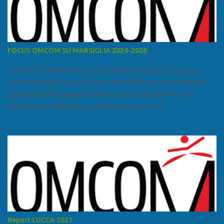
FOCUS OMCOM SU MARSIGLIA 2024-2026
FOCUS SU MARSIGLIA A cura di Salvatore Calleri e Giuseppe
Lumia Marsiglia è la più grande città della Francia meridionale,
capoluogo della regione Provenza-Alpi-Costa Azzurra e del
dipartimento delle Bocche del Rodano, oltre che il
primo porto della Francia, quarto del Mediterraneo e a livello
europeo. Ha 870 731 abitanti stimati nel 2021 e ben 1.895.600
come area metropolitana. Studiare quanto succede a Marsiglia è
molto importante per la geopolitica narcomafiosa perché
Marsiglia ha il porto in asse con la Corsica, Genova, Livorno e
Napoli e le banlieu gemellate con le periferie milanesi. Secondo il
rapporto della DCSA è uno dei principali scali del narcotraffico dal
sudamerica, in particolare Ecuador e Cile. Marsiglia è una città
multietnica, con un 40 per cento di islamici e nonostante questo e
Report LUCCA 2021