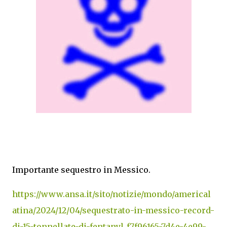
Importante sequestro in Messico.
https://www.ansa.it/sito/notizie/mondo/americal
atina/2024/12/04/sequestrato-in-messico-record-
di-15-tonnellate-di-fentanyl_f7f96165-7d4e-4e99-