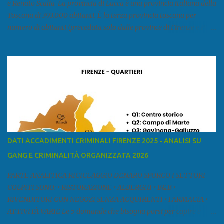
e Renato Scalia La provincia di Lucca è una provincia italiana della
Toscana di 393.000 abitanti. È la terza provincia toscana per
numero di abitanti (preceduta solo dalle province di Firenze e Pisa)
ed è la sesta provincia toscana per superficie. Confina a ovest con il
mar Ligure, a nord - ovest con la provincia di Massa e Carrara, a
nord con l'Emilia-Romagna (province di Reggio Emilia e Modena),
a est con le province di Pistoia e di Firenze, a sud con la provincia di
Pisa. Si può suddividere la provincia in quattro zone: Ÿ la Piana di
Lucca Ÿ la Versilia Ÿ la Media Valle del Serchio Ÿ la Garfagnana
Fonte: wikipedia Presenze mafiose e criminali (principali) Le
presenze mafiose in provincia sono assai rilevanti. Si segnala che
nella relazione del 2001 della Commissione parlamentare
DATI ACCADIMENTI CRIMINALI FIRENZE 2025 - ANALISI SU
d’inchiesta sul fenomeno della mafia, si legge: “… ‘ndrangheta … a
GANG E CRIMINALITÀ ORGANIZZATA 2026
Livorno e Lucca agiscono i clan dei Fedele...” Dalla ricerc...
PARTE ANALITICA RICICLAGGIO DENARO SPORCO I SETTORI
COLPITI SONO: • RISTORAZIONE • ALBERGHI • B&B •
RIVENDITORI CON NEGOZI SENZA ACQUIRENTI • FARMACIA •
ATTIVITÀ VARIE Le 5 domande che bisogna porsi per capire e
comprendere se siamo di fronte ad un caso di riciclaggio sono: •