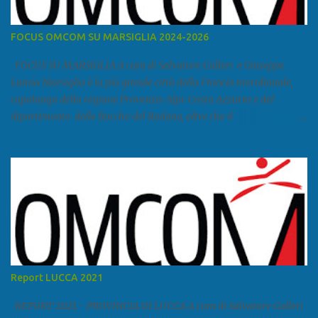
FOCUS OMCOM SU MARSIGLIA 2024-2026
FOCUS SU MARSIGLIA A cura di Salvatore Calleri e Giuseppe
Lumia Marsiglia è la più grande città della Francia meridionale,
capoluogo della regione Provenza-Alpi-Costa Azzurra e del
dipartimento delle Bocche del Rodano, oltre che il
primo porto della Francia, quarto del Mediterraneo e a livello
europeo. Ha 870 731 abitanti stimati nel 2021 e ben 1.895.600
come area metropolitana. Studiare quanto succede a Marsiglia è
molto importante per la geopolitica narcomafiosa perché
Marsiglia ha il porto in asse con la Corsica, Genova, Livorno e
Napoli e le banlieu gemellate con le periferie milanesi. Secondo il
rapporto della DCSA è uno dei principali scali del narcotraffico dal
sudamerica, in particolare Ecuador e Cile. Marsiglia è una città
multietnica, con un 40 per cento di islamici e nonostante questo e
Report LUCCA 2021
nonostante il forte tasso di criminalità che attira molti giovani,
emerge a prescindere dalla religione una forte identità ...
REPORT 2021 - PROVINCIA DI LUCCA A cura di Salvatore Calleri