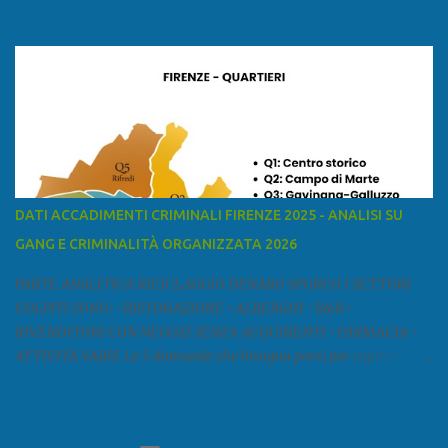
ed è la sesta provincia toscana per superficie. Confina a ovest con il
mar Ligure, a nord - ovest con la provincia di Massa e Carrara, a
nord con l'Emilia-Romagna (province di Reggio Emilia e Modena),
a est con le province di Pistoia e di Firenze, a sud con la provincia di
Pisa. Si può suddividere la provincia in quattro zone: Ÿ la Piana di
Lucca Ÿ la Versilia Ÿ la Media Valle del Serchio Ÿ la Garfagnana
Fonte: wikipedia Presenze mafiose e criminali (principali) Le
presenze mafiose in provincia sono assai rilevanti. Si segnala che
nella relazione del 2001 della Commissione parlamentare
DATI ACCADIMENTI CRIMINALI FIRENZE 2025 - ANALISI SU
d’inchiesta sul fenomeno della mafia, si legge: “… ‘ndrangheta … a
GANG E CRIMINALITÀ ORGANIZZATA 2026
Livorno e Lucca agiscono i clan dei Fedele...” Dalla ricerc...
PARTE ANALITICA RICICLAGGIO DENARO SPORCO I SETTORI
COLPITI SONO: • RISTORAZIONE • ALBERGHI • B&B •
RIVENDITORI CON NEGOZI SENZA ACQUIRENTI • FARMACIA •
ATTIVITÀ VARIE Le 5 domande che bisogna porsi per capire e
comprendere se siamo di fronte ad un caso di riciclaggio sono: •
Chi è? Non bisogna vergognarsi o esser timidi se si vuol capire con
chi si ha a che fare. Se una persona magari è pure reticente. • Cosa