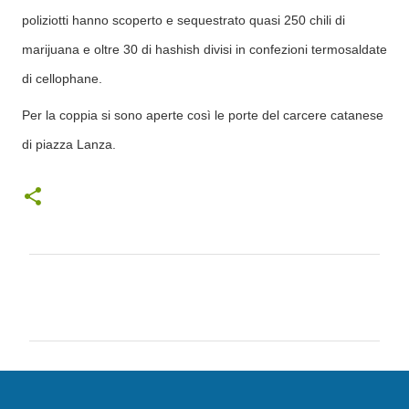
poliziotti hanno scoperto e sequestrato quasi 250 chili di
marijuana e oltre 30 di hashish divisi in confezioni termosaldate
di cellophane.
Per la coppia si sono aperte così le porte del carcere catanese
di piazza Lanza.
C
o
m
m
e