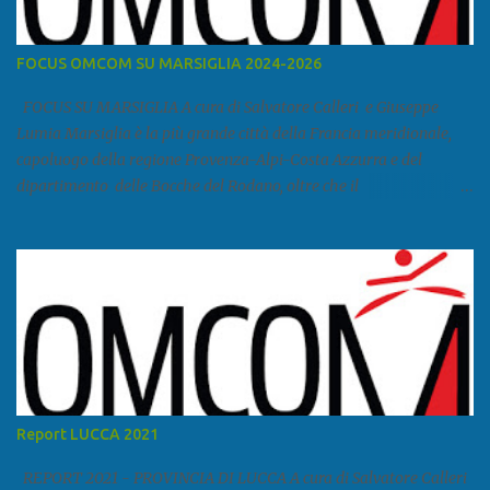
FOCUS OMCOM SU MARSIGLIA 2024-2026
FOCUS SU MARSIGLIA A cura di Salvatore Calleri e Giuseppe
Lumia Marsiglia è la più grande città della Francia meridionale,
capoluogo della regione Provenza-Alpi-Costa Azzurra e del
dipartimento delle Bocche del Rodano, oltre che il
primo porto della Francia, quarto del Mediterraneo e a livello
europeo. Ha 870 731 abitanti stimati nel 2021 e ben 1.895.600
come area metropolitana. Studiare quanto succede a Marsiglia è
molto importante per la geopolitica narcomafiosa perché
Marsiglia ha il porto in asse con la Corsica, Genova, Livorno e
Napoli e le banlieu gemellate con le periferie milanesi. Secondo il
rapporto della DCSA è uno dei principali scali del narcotraffico dal
sudamerica, in particolare Ecuador e Cile. Marsiglia è una città
multietnica, con un 40 per cento di islamici e nonostante questo e
Report LUCCA 2021
nonostante il forte tasso di criminalità che attira molti giovani,
emerge a prescindere dalla religione una forte identità ...
REPORT 2021 - PROVINCIA DI LUCCA A cura di Salvatore Calleri