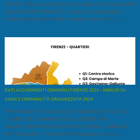
e Renato Scalia La provincia di Lucca è una provincia italiana della
Toscana di 393.000 abitanti. È la terza provincia toscana per
numero di abitanti (preceduta solo dalle province di Firenze e Pisa)
ed è la sesta provincia toscana per superficie. Confina a ovest con il
mar Ligure, a nord - ovest con la provincia di Massa e Carrara, a
nord con l'Emilia-Romagna (province di Reggio Emilia e Modena),
a est con le province di Pistoia e di Firenze, a sud con la provincia di
Pisa. Si può suddividere la provincia in quattro zone: Ÿ la Piana di
Lucca Ÿ la Versilia Ÿ la Media Valle del Serchio Ÿ la Garfagnana
Fonte: wikipedia Presenze mafiose e criminali (principali) Le
presenze mafiose in provincia sono assai rilevanti. Si segnala che
nella relazione del 2001 della Commissione parlamentare
DATI ACCADIMENTI CRIMINALI FIRENZE 2025 - ANALISI SU
d’inchiesta sul fenomeno della mafia, si legge: “… ‘ndrangheta … a
GANG E CRIMINALITÀ ORGANIZZATA 2026
Livorno e Lucca agiscono i clan dei Fedele...” Dalla ricerc...
PARTE ANALITICA RICICLAGGIO DENARO SPORCO I SETTORI
COLPITI SONO: • RISTORAZIONE • ALBERGHI • B&B •
RIVENDITORI CON NEGOZI SENZA ACQUIRENTI • FARMACIA •
ATTIVITÀ VARIE Le 5 domande che bisogna porsi per capire e