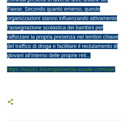
Paese. Secondo quanto emerso, queste
organizzazioni stanno influenzando attivamente
l’assegnazione scolastica dei bambini per
rafforzare la propria presenza nei territori chiave
del traffico di droga e facilitare il reclutamento di
giovani all’interno delle proprie reti...
https://ius101.it/europa/svezia-scuole-criminali/
C