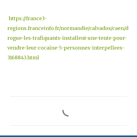
https://france3-
regions.franceinfo.fr/normandie/calvados/caen/d
rogue-les-trafiquants-installent-une-tente-pour-
vendre-leur-cocaine-5-personnes-interpellees-
3168843.html
C
o
m
m