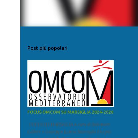
Post più popolari
FOCUS OMCOM SU MARSIGLIA 2024-2026
FOCUS SU MARSIGLIA A cura di Salvatore
Calleri e Giuseppe Lumia Marsiglia è la più