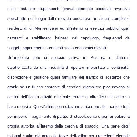
delle sostanze stupefacenti (prevalentemente cocaina) avveniva
soprattutto nei luoghi della movida pescarese, in alcuni complessi
residenziali di Montesilvano ed all'interno di esercizi pubblici quali
ristoranti e stabilimenti balneari del capoluogo, frequentati da
soggetti appartenenti a contesti socio-economici elevati.
Un'articolata rete di spaccio attiva in Pescara e dintorni,
caratterizzata da una modalità di operare improntata a continuità,
discrezione e gestione quasi familiare del traffico di sostanze che
grazie ad un flusso costante di cessioni giornaliere procuravano ai
gestori dell'illecita attività criminale entrate di oltre 150 mila euro su
base mensile. Quest'ultimi non esitavano a ricorrere alle maniere forti
per imporre il pagamento di partite di stupefacente o per far valere la
propria autorità all'interno della cerchia di spaccio. Una parte degli
indagati risulta già nota alle forze dell'ordine per precedenti vicende