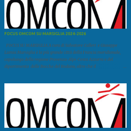
FOCUS OMCOM SU MARSIGLIA 2024-2026
FOCUS SU MARSIGLIA A cura di Salvatore Calleri e Giuseppe
Lumia Marsiglia è la più grande città della Francia meridionale,
capoluogo della regione Provenza-Alpi-Costa Azzurra e del
dipartimento delle Bocche del Rodano, oltre che il
primo porto della Francia, quarto del Mediterraneo e a livello
europeo. Ha 870 731 abitanti stimati nel 2021 e ben 1.895.600
come area metropolitana. Studiare quanto succede a Marsiglia è
molto importante per la geopolitica narcomafiosa perché
Marsiglia ha il porto in asse con la Corsica, Genova, Livorno e
Napoli e le banlieu gemellate con le periferie milanesi. Secondo il
rapporto della DCSA è uno dei principali scali del narcotraffico dal
sudamerica, in particolare Ecuador e Cile. Marsiglia è una città
multietnica, con un 40 per cento di islamici e nonostante questo e