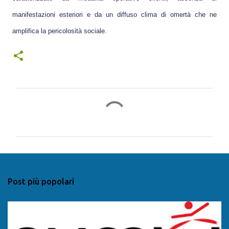
manifestazioni esteriori e da un diffuso clima di omertà che ne
amplifica la pericolosità sociale.
C
o
m
m
e
n
Post più popolari
t
i