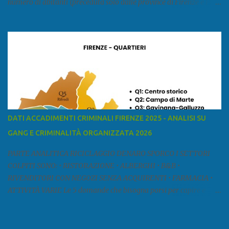
numero di abitanti (preceduta solo dalle province di Firenze e Pisa)
ed è la sesta provincia toscana per superficie. Confina a ovest con il
mar Ligure, a nord - ovest con la provincia di Massa e Carrara, a
nord con l'Emilia-Romagna (province di Reggio Emilia e Modena),
a est con le province di Pistoia e di Firenze, a sud con la provincia di
Pisa. Si può suddividere la provincia in quattro zone: Ÿ la Piana di
Lucca Ÿ la Versilia Ÿ la Media Valle del Serchio Ÿ la Garfagnana
Fonte: wikipedia Presenze mafiose e criminali (principali) Le
presenze mafiose in provincia sono assai rilevanti. Si segnala che
nella relazione del 2001 della Commissione parlamentare
DATI ACCADIMENTI CRIMINALI FIRENZE 2025 - ANALISI SU
d’inchiesta sul fenomeno della mafia, si legge: “… ‘ndrangheta … a
GANG E CRIMINALITÀ ORGANIZZATA 2026
Livorno e Lucca agiscono i clan dei Fedele...” Dalla ricerc...
PARTE ANALITICA RICICLAGGIO DENARO SPORCO I SETTORI
COLPITI SONO: • RISTORAZIONE • ALBERGHI • B&B •
RIVENDITORI CON NEGOZI SENZA ACQUIRENTI • FARMACIA •
ATTIVITÀ VARIE Le 5 domande che bisogna porsi per capire e
comprendere se siamo di fronte ad un caso di riciclaggio sono: •
Chi è? Non bisogna vergognarsi o esser timidi se si vuol capire con
chi si ha a che fare. Se una persona magari è pure reticente. • Cosa