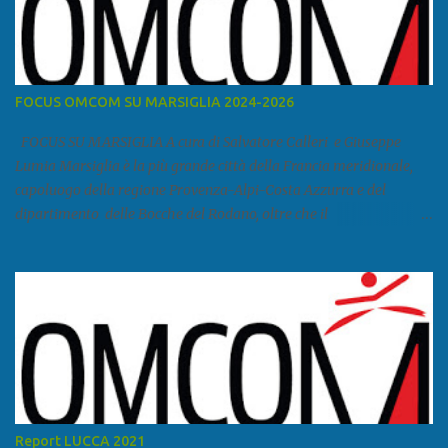
FOCUS OMCOM SU MARSIGLIA 2024-2026
FOCUS SU MARSIGLIA A cura di Salvatore Calleri e Giuseppe
Lumia Marsiglia è la più grande città della Francia meridionale,
capoluogo della regione Provenza-Alpi-Costa Azzurra e del
dipartimento delle Bocche del Rodano, oltre che il
primo porto della Francia, quarto del Mediterraneo e a livello
europeo. Ha 870 731 abitanti stimati nel 2021 e ben 1.895.600
come area metropolitana. Studiare quanto succede a Marsiglia è
molto importante per la geopolitica narcomafiosa perché
Marsiglia ha il porto in asse con la Corsica, Genova, Livorno e
Napoli e le banlieu gemellate con le periferie milanesi. Secondo il
rapporto della DCSA è uno dei principali scali del narcotraffico dal
sudamerica, in particolare Ecuador e Cile. Marsiglia è una città
multietnica, con un 40 per cento di islamici e nonostante questo e
Report LUCCA 2021