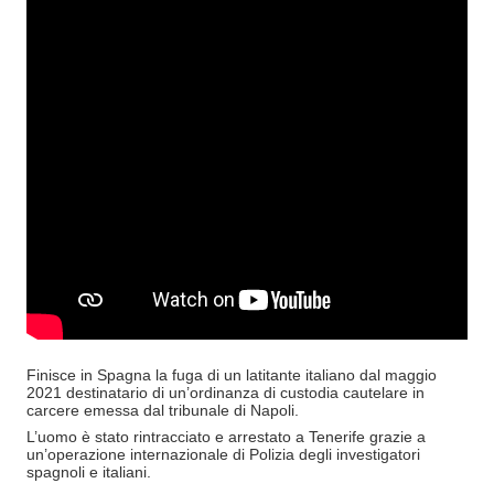
Finisce in Spagna la fuga di un latitante italiano dal maggio
2021 destinatario di un’ordinanza di custodia cautelare in
carcere emessa dal tribunale di Napoli.
L’uomo è stato rintracciato e arrestato a Tenerife grazie a
un’operazione internazionale di Polizia degli investigatori
spagnoli e italiani.