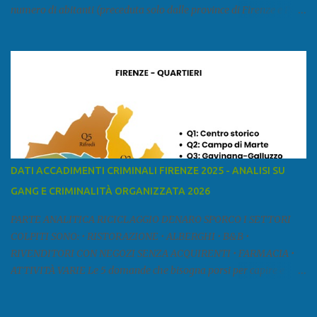
numero di abitanti (preceduta solo dalle province di Firenze e Pisa)
ed è la sesta provincia toscana per superficie. Confina a ovest con il
mar Ligure, a nord - ovest con la provincia di Massa e Carrara, a
nord con l'Emilia-Romagna (province di Reggio Emilia e Modena),
a est con le province di Pistoia e di Firenze, a sud con la provincia di
Pisa. Si può suddividere la provincia in quattro zone: Ÿ la Piana di
Lucca Ÿ la Versilia Ÿ la Media Valle del Serchio Ÿ la Garfagnana
Fonte: wikipedia Presenze mafiose e criminali (principali) Le
presenze mafiose in provincia sono assai rilevanti. Si segnala che
nella relazione del 2001 della Commissione parlamentare
DATI ACCADIMENTI CRIMINALI FIRENZE 2025 - ANALISI SU
d’inchiesta sul fenomeno della mafia, si legge: “… ‘ndrangheta … a
GANG E CRIMINALITÀ ORGANIZZATA 2026
Livorno e Lucca agiscono i clan dei Fedele...” Dalla ricerc...
PARTE ANALITICA RICICLAGGIO DENARO SPORCO I SETTORI
COLPITI SONO: • RISTORAZIONE • ALBERGHI • B&B •
RIVENDITORI CON NEGOZI SENZA ACQUIRENTI • FARMACIA •
ATTIVITÀ VARIE Le 5 domande che bisogna porsi per capire e
comprendere se siamo di fronte ad un caso di riciclaggio sono: •
Chi è? Non bisogna vergognarsi o esser timidi se si vuol capire con