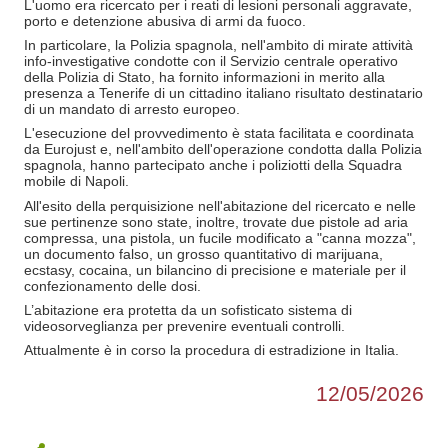
L'uomo era ricercato per i reati di lesioni personali aggravate,
porto e detenzione abusiva di armi da fuoco.
In particolare, la Polizia spagnola, nell'ambito di mirate attività
info-investigative condotte con il Servizio centrale operativo
della Polizia di Stato, ha fornito informazioni in merito alla
presenza a Tenerife di un cittadino italiano risultato destinatario
di un mandato di arresto europeo.
L'esecuzione del provvedimento è stata facilitata e coordinata
da Eurojust e, nell'ambito dell'operazione condotta dalla Polizia
spagnola, hanno partecipato anche i poliziotti della Squadra
mobile di Napoli.
All'esito della perquisizione nell'abitazione del ricercato e nelle
sue pertinenze sono state, inoltre, trovate due pistole ad aria
compressa, una pistola, un fucile modificato a "canna mozza",
un documento falso, un grosso quantitativo di marijuana,
ecstasy, cocaina, un bilancino di precisione e materiale per il
confezionamento delle dosi.
L’abitazione era protetta da un sofisticato sistema di
videosorveglianza per prevenire eventuali controlli.
Attualmente è in corso la procedura di estradizione in Italia.
12/05/2026