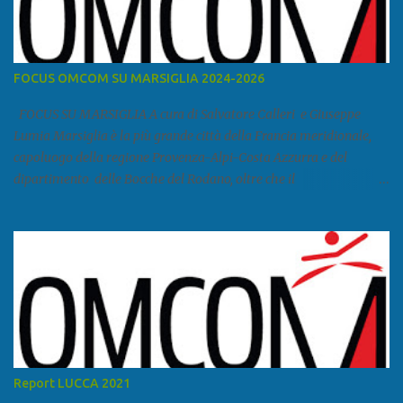
FOCUS OMCOM SU MARSIGLIA 2024-2026
FOCUS SU MARSIGLIA A cura di Salvatore Calleri e Giuseppe
Lumia Marsiglia è la più grande città della Francia meridionale,
capoluogo della regione Provenza-Alpi-Costa Azzurra e del
dipartimento delle Bocche del Rodano, oltre che il
primo porto della Francia, quarto del Mediterraneo e a livello
europeo. Ha 870 731 abitanti stimati nel 2021 e ben 1.895.600
come area metropolitana. Studiare quanto succede a Marsiglia è
molto importante per la geopolitica narcomafiosa perché
Marsiglia ha il porto in asse con la Corsica, Genova, Livorno e
Napoli e le banlieu gemellate con le periferie milanesi. Secondo il
rapporto della DCSA è uno dei principali scali del narcotraffico dal
sudamerica, in particolare Ecuador e Cile. Marsiglia è una città
multietnica, con un 40 per cento di islamici e nonostante questo e
Report LUCCA 2021
nonostante il forte tasso di criminalità che attira molti giovani,