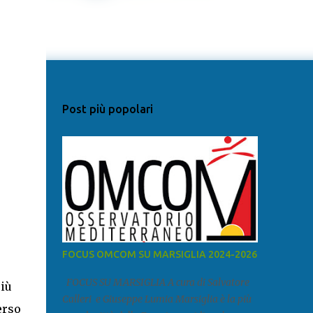
Post più popolari
FOCUS OMCOM SU MARSIGLIA 2024-2026
FOCUS SU MARSIGLIA A cura di Salvatore
più
Calleri e Giuseppe Lumia Marsiglia è la più
erso