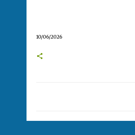
10/06/2026
C
o
m
m
e
n