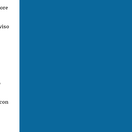
lore
viso
o
 con