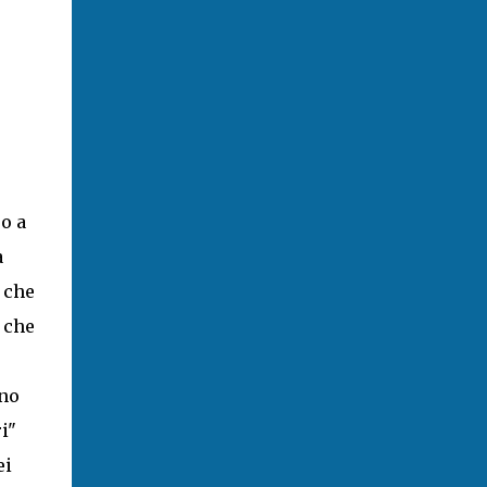
o a
a
 che
 che
ano
i"
ei