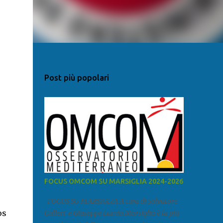
Post più popolari
FOCUS OMCOM SU MARSIGLIA 2024-2026
FOCUS SU MARSIGLIA A cura di Salvatore
os
Calleri e Giuseppe Lumia Marsiglia è la più