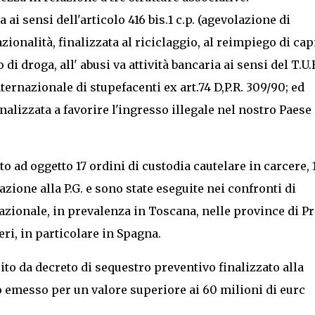
i sensi dell'articolo 416 bis.1 c.p. (agevolazione di
zionalità, finalizzata al riciclaggio, al reimpiego di capi
di droga, all' abusi va attività bancaria ai sensi del T.U.B
nternazionale di stupefacenti ex art.74 D,P.R. 309/90; ed
nalizzata a favorire l'ingresso illegale nel nostro Paese 
 ad oggetto 17 ordini di custodia cautelare in carcere, 
azione alla P.G. e sono state eseguite nei confronti di
nazionale, in prevalenza in Toscana, nelle province di Pr
eri, in particolare in Spagna.
ito da decreto di sequestro preventivo finalizzato alla
to emesso per un valore superiore ai 60 milioni di eurc