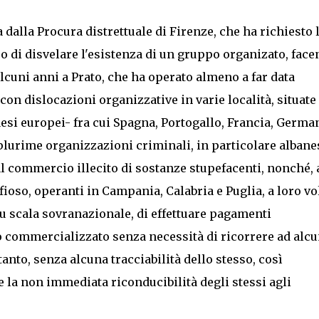
a dalla Procura distrettuale di Firenze, che ha richiesto 
o di disvelare l'esistenza di un gruppo organizato, face
lcuni anni a Prato, che ha operato almeno a far data
con dislocazioni organizzative in varie località, situate 
aesi europei- fra cui Spagna, Portogallo, Francia, German
a plurime organizzazioni criminali, in particolare albanes
 al commercio illecito di sostanze stupefacenti, nonché, 
ioso, operanti in Campania, Calabria e Puglia, a loro vo
su scala sovranazionale, di effettuare pagamenti
co commercializzato senza necessità di ricorrere ad alc
nto, senza alcuna tracciabilità dello stesso, così
la non immediata riconducibilità degli stessi agli