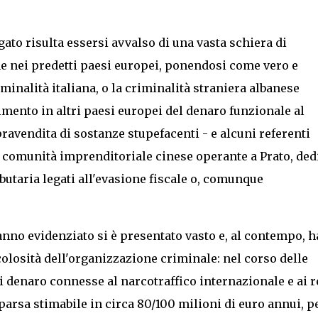
dagato risulta essersi avvalso di una vasta schiera di
he nei predetti paesi europei, ponendosi come vero e
minalità italiana, o la criminalità straniera albanese
rimento in altri paesi europei del denaro funzionale al
avendita di sostanze stupefacenti - e alcuni referenti
lla comunità imprenditoriale cinese operante a Prato, ded
butaria legati all'evasione fiscale o, comunque
.
nno evidenziato si è presentato vasto e, al contempo, h
colosità dell'organizzazione criminale: nel corso delle
denaro connesse al narcotraffico internazionale e ai r
pparsa stimabile in circa 80/100 milioni di euro annui, p