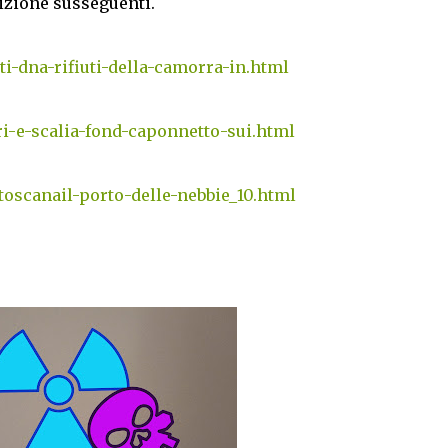
sizione susseguenti.
rti-dna-rifiuti-della-camorra-in.html
eri-e-scalia-fond-caponnetto-sui.html
toscanail-porto-delle-nebbie_10.html