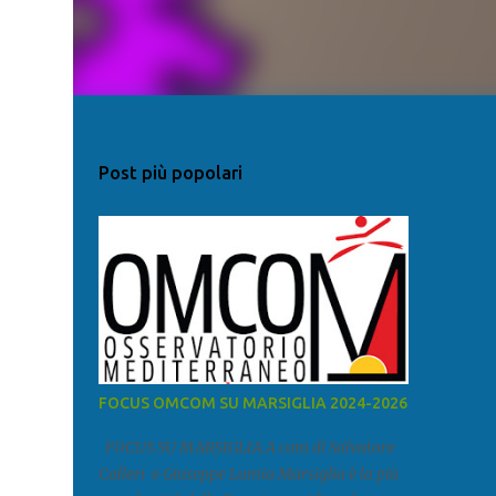
Post più popolari
FOCUS OMCOM SU MARSIGLIA 2024-2026
FOCUS SU MARSIGLIA A cura di Salvatore
Calleri e Giuseppe Lumia Marsiglia è la più