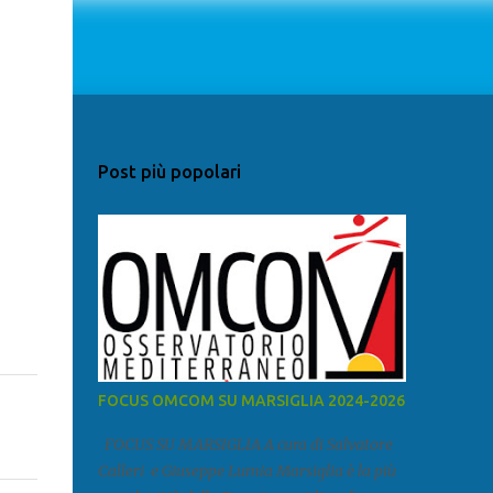
Post più popolari
FOCUS OMCOM SU MARSIGLIA 2024-2026
FOCUS SU MARSIGLIA A cura di Salvatore
Calleri e Giuseppe Lumia Marsiglia è la più