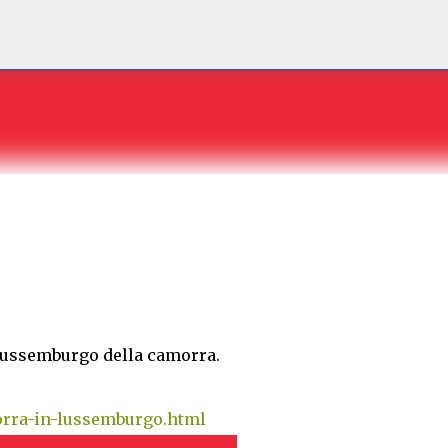
Passa ai contenuti principali
O
 Lussemburgo della camorra.
morra-in-lussemburgo.html