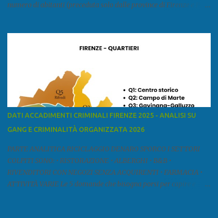
numero di abitanti (preceduta solo dalle province di Firenze e Pisa)
ed è la sesta provincia toscana per superficie. Confina a ovest con il
mar Ligure, a nord - ovest con la provincia di Massa e Carrara, a
nord con l'Emilia-Romagna (province di Reggio Emilia e Modena),
a est con le province di Pistoia e di Firenze, a sud con la provincia di
Pisa. Si può suddividere la provincia in quattro zone: Ÿ la Piana di
Lucca Ÿ la Versilia Ÿ la Media Valle del Serchio Ÿ la Garfagnana
Fonte: wikipedia Presenze mafiose e criminali (principali) Le
presenze mafiose in provincia sono assai rilevanti. Si segnala che
nella relazione del 2001 della Commissione parlamentare
DATI ACCADIMENTI CRIMINALI FIRENZE 2025 - ANALISI SU
d’inchiesta sul fenomeno della mafia, si legge: “… ‘ndrangheta … a
GANG E CRIMINALITÀ ORGANIZZATA 2026
Livorno e Lucca agiscono i clan dei Fedele...” Dalla ricerc...
PARTE ANALITICA RICICLAGGIO DENARO SPORCO I SETTORI
COLPITI SONO: • RISTORAZIONE • ALBERGHI • B&B •
RIVENDITORI CON NEGOZI SENZA ACQUIRENTI • FARMACIA •
ATTIVITÀ VARIE Le 5 domande che bisogna porsi per capire e
comprendere se siamo di fronte ad un caso di riciclaggio sono: •
Chi è? Non bisogna vergognarsi o esser timidi se si vuol capire con