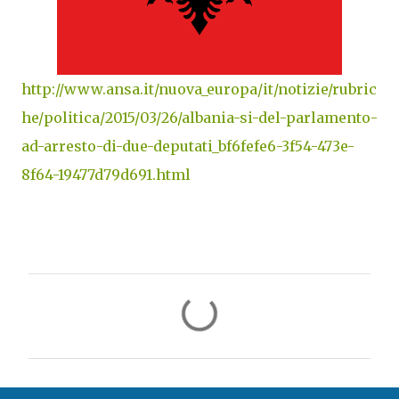
http://www.ansa.it/nuova_europa/it/notizie/rubric
he/politica/2015/03/26/albania-si-del-parlamento-
ad-arresto-di-due-deputati_bf6fefe6-3f54-473e-
8f64-19477d79d691.html
C
o
m
m