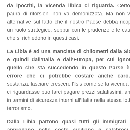
da ipocriti, la vicenda libica ci riguarda.
Certo
paura di ritorsioni non va demonizzata. Ma non 
alternative sul fatto che il nostro Paese debba ricop
un ruolo strategico, seppur con le prudenze e le cau
che si richiedono in questi casi.
La Libia è ad una manciata di chilometri dalla Sic
e quindi da
ll’Italia e dall’Europa, per cui igno
quello che sta succedendo in questo Parse 
errore che ci potrebbe costare anche caro.
sostanza, lasciare crescere l’Isis come se la vicenda
ci riguardasse può farci pagare prezzi salatissimi, a
in termini di sicurezza interni all’Italia nella stessa lot
terrorismo.
Dalla Libia partono quasi tutti gli immigrati
approdano nelle coste siciliane e calabresi.