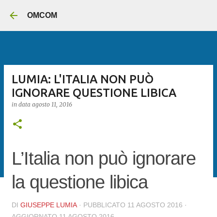
Passa ai contenuti principali
OMCOM
LUMIA: L'ITALIA NON PUÒ
IGNORARE QUESTIONE LIBICA
in data
agosto 11, 2016
L’Italia non può ignorare
la questione libica
DI
GIUSEPPE LUMIA
· PUBBLICATO
11 AGOSTO 2016
·
AGGIORNATO
11 AGOSTO 2016