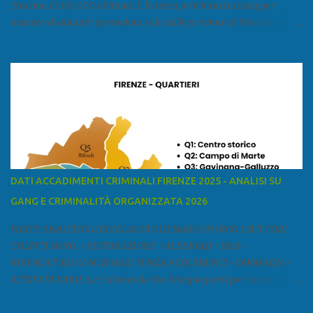
Toscana di 393.000 abitanti. È la terza provincia toscana per
numero di abitanti (preceduta solo dalle province di Firenze e Pisa)
ed è la sesta provincia toscana per superficie. Confina a ovest con il
mar Ligure, a nord - ovest con la provincia di Massa e Carrara, a
nord con l'Emilia-Romagna (province di Reggio Emilia e Modena),
a est con le province di Pistoia e di Firenze, a sud con la provincia di
Pisa. Si può suddividere la provincia in quattro zone: Ÿ la Piana di
Lucca Ÿ la Versilia Ÿ la Media Valle del Serchio Ÿ la Garfagnana
Fonte: wikipedia Presenze mafiose e criminali (principali) Le
presenze mafiose in provincia sono assai rilevanti. Si segnala che
nella relazione del 2001 della Commissione parlamentare
DATI ACCADIMENTI CRIMINALI FIRENZE 2025 - ANALISI SU
d’inchiesta sul fenomeno della mafia, si legge: “… ‘ndrangheta … a
GANG E CRIMINALITÀ ORGANIZZATA 2026
Livorno e Lucca agiscono i clan dei Fedele...” Dalla ricerc...
PARTE ANALITICA RICICLAGGIO DENARO SPORCO I SETTORI
COLPITI SONO: • RISTORAZIONE • ALBERGHI • B&B •
RIVENDITORI CON NEGOZI SENZA ACQUIRENTI • FARMACIA •
ATTIVITÀ VARIE Le 5 domande che bisogna porsi per capire e
comprendere se siamo di fronte ad un caso di riciclaggio sono: •