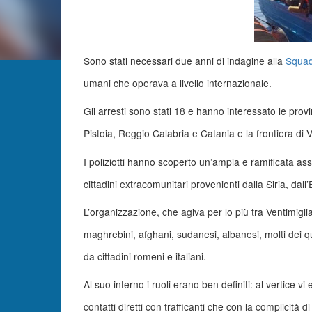
Sono stati necessari due anni di indagine alla
Squad
umani che operava a livello internazionale.
Gli arresti sono stati 18 e hanno interessato le pro
Pistoia, Reggio Calabria e Catania e la frontiera di V
I poliziotti hanno scoperto un’ampia e ramificata ass
cittadini extracomunitari provenienti dalla Siria, dall’
L’organizzazione, che agiva per lo più tra Ventimigl
maghrebini, afghani, sudanesi, albanesi, molti dei 
da cittadini romeni e italiani.
Al suo interno i ruoli erano ben definiti: al vertice vi
contatti diretti con trafficanti che con la complicità