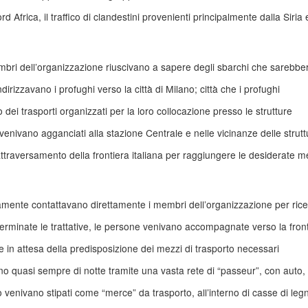
ord Africa, il traffico di clandestini provenienti principalmente dalla Siria 
i membri dell’organizzazione riuscivano a sapere degli sbarchi che sarebbe
dirizzavano i profughi verso la città di Milano; città che i profughi
ei trasporti organizzati per la loro collocazione presso le strutture
 venivano agganciati alla stazione Centrale e nelle vicinanze delle strutt
l’attraversamento della frontiera italiana per raggiungere le desiderate m
tinamente contattavano direttamente i membri dell’organizzazione per ric
erminate le trattative, le persone venivano accompagnate verso la fron
 in attesa della predisposizione dei mezzi di trasporto necessari
ano quasi sempre di notte tramite una vasta rete di “passeur”, con auto,
so venivano stipati come “merce” da trasporto, all’interno di casse di leg