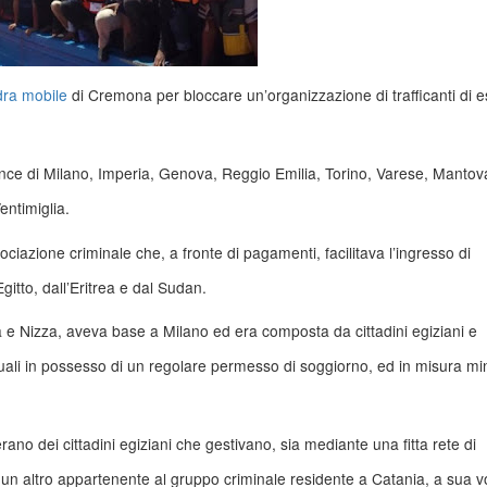
ra mobile
di Cremona per bloccare un’organizzazione di trafficanti di e
vince di Milano, Imperia, Genova, Reggio Emilia, Torino, Varese, Mantov
entimiglia.
ociazione criminale che, a fronte di pagamenti, facilitava l’ingresso di
Egitto, dall’Eritrea e dal Sudan.
ia e Nizza, aveva base a Milano ed era composta da cittadini egiziani e
quali in possesso di un regolare permesso di soggiorno, ed in misura mi
 erano dei cittadini egiziani che gestivano, sia mediante una fitta rete di
 di un altro appartenente al gruppo criminale residente a Catania, a sua v