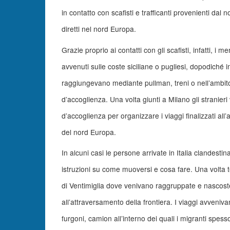
in contatto con scafisti e trafficanti provenienti dal n
diretti nel nord Europa.
Grazie proprio ai contatti con gli scafisti, infatti, 
avvenuti sulle coste siciliane o pugliesi, dopodiché in
raggiungevano mediante pullman, treni o nell’ambito d
d’accoglienza. Una volta giunti a Milano gli stranieri
d’accoglienza per organizzare i viaggi finalizzati al
del nord Europa.
In alcuni casi le persone arrivate in Italia clandes
istruzioni su come muoversi e cosa fare. Una volta t
di Ventimiglia dove venivano raggruppate e nascoste
all’attraversamento della frontiera. I viaggi avveniv
furgoni, camion all’interno dei quali i migranti spes