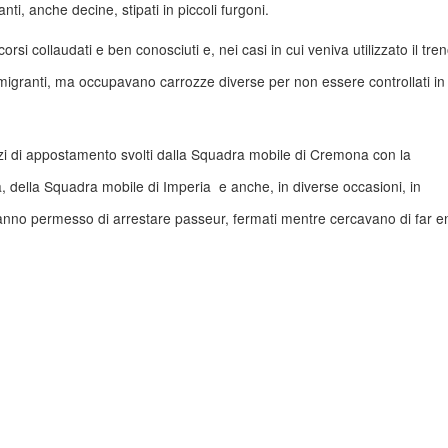
nti, anche decine, stipati in piccoli furgoni.
i collaudati e ben conosciuti e, nei casi in cui veniva utilizzato il tre
 migranti, ma occupavano carrozze diverse per non essere controllati in 
vizi di appostamento svolti dalla Squadra mobile di Cremona con la
a, della Squadra mobile di Imperia e anche, in diverse occasioni, in
 hanno permesso di arrestare passeur, fermati mentre cercavano di far e