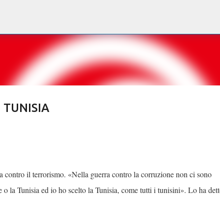
Passa ai contenuti principali
 TUNISIA
tta contro il terrorismo. «Nella guerra contro la corruzione non ci sono
 o la Tunisia ed io ho scelto la Tunisia, come tutti i tunisini». Lo ha dett