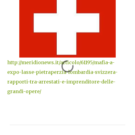
http://meridionews.it/articolo/61195/mafia-a-
expo-lasse-pietraperzia-lombardia-svizzera-
rapporti-tra-arrestati-e-imprenditore-delle-
grandi-opere/
C