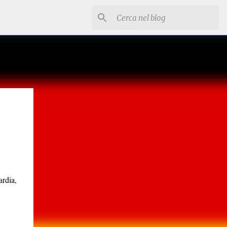
rdia,