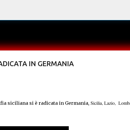
Passa ai contenuti principali
RADICATA IN GERMANIA
Sicilia, Lazio, Lomba
a siciliana si è radicata in Germania,