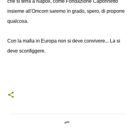
che si terrà a Napoli, come Fondazione Caponnetto
insieme all'Omcom saremo in grado, spero, di proporre
qualcosa.
Con la mafia in Europa non si deve convivere... La si
deve sconfiggere.
C
o