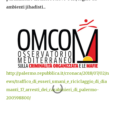
ambienti jihadisti...
http://palermo.repubblica.it/cronaca/2018/07/02/n
ews/traffico_di_esseri_umani_e_riciclaggio_di_dia
manti_17_arresti_dei_carabinieri_di_palermo-
200598800/