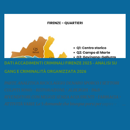
ed è la sesta provincia toscana per superficie. Confina a ovest con il
mar Ligure, a nord - ovest con la provincia di Massa e Carrara, a
nord con l'Emilia-Romagna (province di Reggio Emilia e Modena),
a est con le province di Pistoia e di Firenze, a sud con la provincia di
Pisa. Si può suddividere la provincia in quattro zone: Ÿ la Piana di
Lucca Ÿ la Versilia Ÿ la Media Valle del Serchio Ÿ la Garfagnana
Fonte: wikipedia Presenze mafiose e criminali (principali) Le
presenze mafiose in provincia sono assai rilevanti. Si segnala che
nella relazione del 2001 della Commissione parlamentare
DATI ACCADIMENTI CRIMINALI FIRENZE 2025 - ANALISI SU
d’inchiesta sul fenomeno della mafia, si legge: “… ‘ndrangheta … a
GANG E CRIMINALITÀ ORGANIZZATA 2026
Livorno e Lucca agiscono i clan dei Fedele...” Dalla ricerc...
PARTE ANALITICA RICICLAGGIO DENARO SPORCO I SETTORI
COLPITI SONO: • RISTORAZIONE • ALBERGHI • B&B •
RIVENDITORI CON NEGOZI SENZA ACQUIRENTI • FARMACIA •
ATTIVITÀ VARIE Le 5 domande che bisogna porsi per capire e
comprendere se siamo di fronte ad un caso di riciclaggio sono: •
Chi è? Non bisogna vergognarsi o esser timidi se si vuol capire con
chi si ha a che fare. Se una persona magari è pure reticente. • Cosa