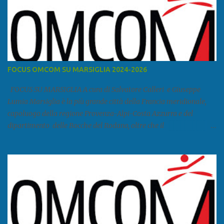
FOCUS OMCOM SU MARSIGLIA 2024-2026
FOCUS SU MARSIGLIA A cura di Salvatore Calleri e Giuseppe
Lumia Marsiglia è la più grande città della Francia meridionale,
capoluogo della regione Provenza-Alpi-Costa Azzurra e del
dipartimento delle Bocche del Rodano, oltre che il
primo porto della Francia, quarto del Mediterraneo e a livello
europeo. Ha 870 731 abitanti stimati nel 2021 e ben 1.895.600
come area metropolitana. Studiare quanto succede a Marsiglia è
molto importante per la geopolitica narcomafiosa perché
Marsiglia ha il porto in asse con la Corsica, Genova, Livorno e
Napoli e le banlieu gemellate con le periferie milanesi. Secondo il
rapporto della DCSA è uno dei principali scali del narcotraffico dal
sudamerica, in particolare Ecuador e Cile. Marsiglia è una città