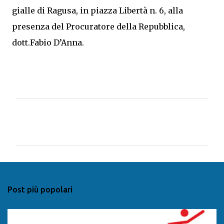
gialle di Ragusa, in piazza Libertà n. 6, alla
presenza del Procuratore della Repubblica,
dott.Fabio D’Anna.
C
o
m
m
e
n
Post più popolari
t
i