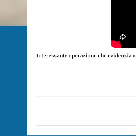
Interessante operazione che evidenzia un
C
o
m
m