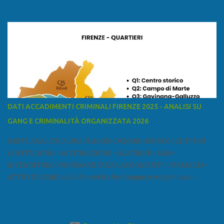
ed è la sesta provincia toscana per superficie. Confina a ovest con il
mar Ligure, a nord - ovest con la provincia di Massa e Carrara, a
nord con l'Emilia-Romagna (province di Reggio Emilia e Modena),
a est con le province di Pistoia e di Firenze, a sud con la provincia di
Pisa. Si può suddividere la provincia in quattro zone: Ÿ la Piana di
Lucca Ÿ la Versilia Ÿ la Media Valle del Serchio Ÿ la Garfagnana
Fonte: wikipedia Presenze mafiose e criminali (principali) Le
presenze mafiose in provincia sono assai rilevanti. Si segnala che
nella relazione del 2001 della Commissione parlamentare
DATI ACCADIMENTI CRIMINALI FIRENZE 2025 - ANALISI SU
d’inchiesta sul fenomeno della mafia, si legge: “… ‘ndrangheta … a
GANG E CRIMINALITÀ ORGANIZZATA 2026
Livorno e Lucca agiscono i clan dei Fedele...” Dalla ricerc...
PARTE ANALITICA RICICLAGGIO DENARO SPORCO I SETTORI
COLPITI SONO: • RISTORAZIONE • ALBERGHI • B&B •
RIVENDITORI CON NEGOZI SENZA ACQUIRENTI • FARMACIA •
ATTIVITÀ VARIE Le 5 domande che bisogna porsi per capire e
comprendere se siamo di fronte ad un caso di riciclaggio sono: •
Chi è? Non bisogna vergognarsi o esser timidi se si vuol capire con
chi si ha a che fare. Se una persona magari è pure reticente. • Cosa