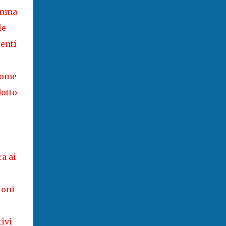
ramma
le
senti
come
dotto
a ai
ioni
tivi