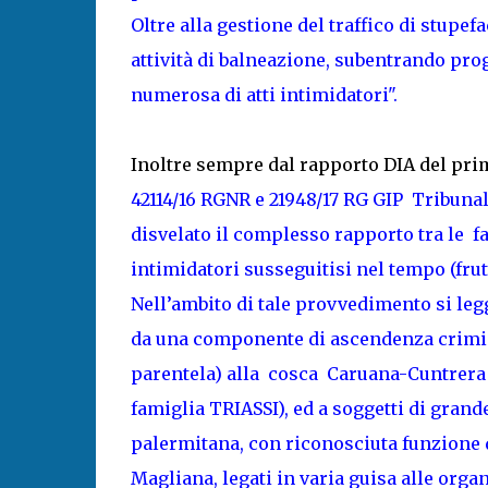
Oltre alla gestione del traffico di stupef
attività di balneazione, subentrando pro
numerosa di atti intimidatori".
Inoltre sempre dal rapporto DIA del pri
42114/16 RGNR e 21948/17 RG GIP Tribunale 
disvelato il complesso rapporto tra le fam
intimidatori susseguitisi nel tempo (fru
Nell’ambito di tale provvedimento si legge,
da una componente di ascendenza crimina
parentela) alla cosca Caruana-Cuntrera di
famiglia TRIASSI), ed a soggetti di gran
palermitana, con riconosciuta funzione d
Magliana, legati in varia guisa alle orga