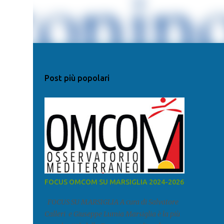
Post più popolari
FOCUS OMCOM SU MARSIGLIA 2024-2026
FOCUS SU MARSIGLIA A cura di Salvatore
Calleri e Giuseppe Lumia Marsiglia è la più