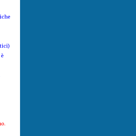
miche
ici)
 è
l
no.