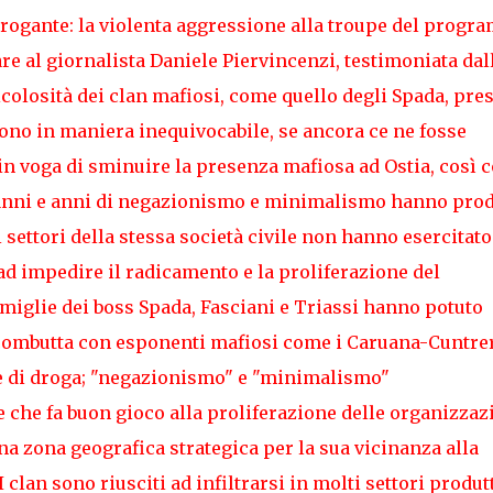
errogante: la violenta aggressione alla troupe del prog
are al giornalista Daniele Piervincenzi, testimoniata dal
colosità dei clan mafiosi, come quello degli Spada, pre
no in maniera inequivocabile, se ancora ce ne fosse
n voga di sminuire la presenza mafiosa ad Ostia, così 
e; anni e anni di negazionismo e minimalismo hanno pro
i settori della stessa società civile non hanno esercitato
ad impedire il radicamento e la proliferazione del
miglie dei boss Spada, Fasciani e Triassi hanno potuto
 combutta con esponenti mafiosi come i Caruana-Cuntrer
ale di droga; "negazionismo" e "minimalismo"
 che fa buon gioco alla proliferazione delle organizzaz
na zona geografica strategica per la sua vicinanza alla
 clan sono riusciti ad infiltrarsi in molti settori produt