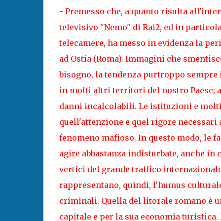
- Premesso che, a quanto risulta all'int
televisivo "Nemo" di Rai2, ed in particol
telecamere, ha messo in evidenza la peri
ad Ostia (Roma). Immagini che smentisco
bisogno, la tendenza purtroppo sempre i
in molti altri territori del nostro Paes
danni incalcolabili. Le istituzioni e molt
quell'attenzione e quel rigore necessari 
fenomeno mafioso. In questo modo, le fa
agire abbastanza indisturbate, anche in
vertici del grande traffico internazion
rappresentano, quindi, l'humus culturale
criminali. Quella del litorale romano è u
capitale e per la sua economia turistica. I