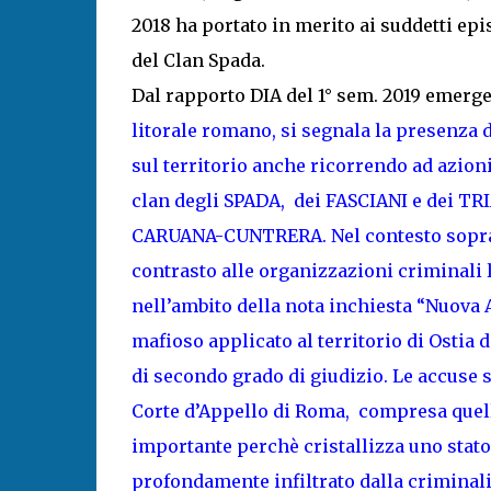
2018 ha portato in merito ai suddetti ep
del Clan Spada.
Dal rapporto DIA del 1° sem. 2019 emerge
litorale romano, si segnala la presenza d
sul territorio anche ricorrendo ad azioni vi
clan degli SPADA, dei FASCIANI e dei TRI
CARUANA-CUNTRERA. Nel contesto sopra de
contrasto alle organizzazioni criminali 
nell’ambito della nota inchiesta “Nuova 
mafioso applicato al territorio di Ostia
di secondo grado di giudizio. Le accuse s
Corte d’Appello di Roma, compresa quella
importante perchè cristallizza uno stato di 
profondamente infiltrato dalla criminali