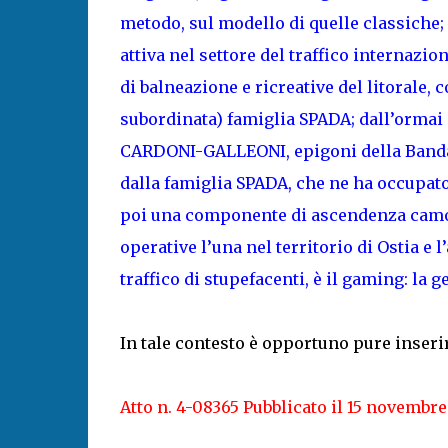
metodo, sul modello di quelle classiche;
attiva nel settore del traffico internazio
di balneazione e ricreative del litorale, c
subordinata) famiglia SPADA; dall’ormai 
CARDONI-GALLEONI, epigoni della Banda d
dalla famiglia SPADA, che ne ha occupato 
poi una componente di ascendenza camorri
operative l’una nel territorio di Ostia e l’
traffico di stupefacenti, è il gaming: la ge
In tale contesto è opportuno pure inseri
Atto n. 4-08365 Pubblicato il 15 novembre