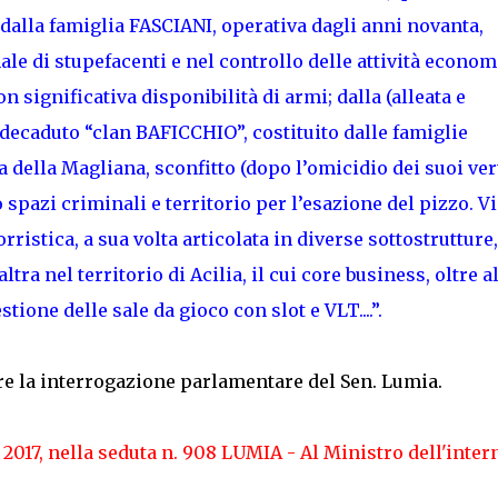
 dalla famiglia FASCIANI, operativa dagli anni novanta,
nale di stupefacenti e nel controllo delle attività econo
on significativa disponibilità di armi; dalla (alleata e
decaduto “clan BAFICCHIO”, costituito dalle famiglie
ella Magliana, sconfitto (dopo l’omicidio dei suoi vert
spazi criminali e territorio per l’esazione del pizzo. Vi
stica, a sua volta articolata in diverse sottostrutture,
altra nel territorio di Acilia, il cui core business, oltre a
stione delle sale da gioco con slot e VLT....”.
re la interrogazione parlamentare del Sen. Lumia.
 2017, nella seduta n. 908 LUMIA - Al Ministro dell'inter