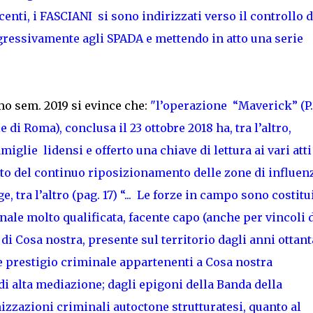
acenti, i FASCIANI si sono indirizzati verso il controllo d
gressivamente agli SPADA e mettendo in atto una serie
mo sem. 2019 si evince che:
"l’operazione “Maverick” (P.
di Roma), conclusa il 23 ottobre 2018 ha, tra l’altro,
iglie lidensi e offerto una chiave di lettura ai vari atti
tto del continuo riposizionamento delle zone di influenz
 tra l’altro (pag. 17) “... Le forze in campo sono costitui
le molto qualificata, facente capo (anche per vincoli 
 Cosa nostra, presente sul territorio dagli anni ottant
de prestigio criminale appartenenti a Cosa nostra
i alta mediazione; dagli epigoni della Banda della
nizzazioni criminali autoctone strutturatesi, quanto al