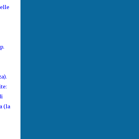
elle
p.
a).
te:
di
a (la