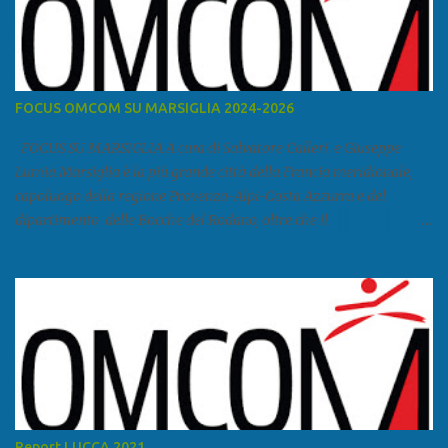
FOCUS OMCOM SU MARSIGLIA 2024-2026
FOCUS SU MARSIGLIA A cura di Salvatore Calleri e Giuseppe
Lumia Marsiglia è la più grande città della Francia meridionale,
capoluogo della regione Provenza-Alpi-Costa Azzurra e del
dipartimento delle Bocche del Rodano, oltre che il
primo porto della Francia, quarto del Mediterraneo e a livello
europeo. Ha 870 731 abitanti stimati nel 2021 e ben 1.895.600
come area metropolitana. Studiare quanto succede a Marsiglia è
molto importante per la geopolitica narcomafiosa perché
Marsiglia ha il porto in asse con la Corsica, Genova, Livorno e
Napoli e le banlieu gemellate con le periferie milanesi. Secondo il
rapporto della DCSA è uno dei principali scali del narcotraffico dal
sudamerica, in particolare Ecuador e Cile. Marsiglia è una città
multietnica, con un 40 per cento di islamici e nonostante questo e
Report LUCCA 2021