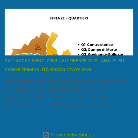
mar Ligure, a nord - ovest con la provincia di Massa e Carrara, a
nord con l'Emilia-Romagna (province di Reggio Emilia e Modena),
a est con le province di Pistoia e di Firenze, a sud con la provincia di
Pisa. Si può suddividere la provincia in quattro zone: Ÿ la Piana di
Lucca Ÿ la Versilia Ÿ la Media Valle del Serchio Ÿ la Garfagnana
Fonte: wikipedia Presenze mafiose e criminali (principali) Le
presenze mafiose in provincia sono assai rilevanti. Si segnala che
nella relazione del 2001 della Commissione parlamentare
DATI ACCADIMENTI CRIMINALI FIRENZE 2025 - ANALISI SU
d’inchiesta sul fenomeno della mafia, si legge: “… ‘ndrangheta … a
GANG E CRIMINALITÀ ORGANIZZATA 2026
Livorno e Lucca agiscono i clan dei Fedele...” Dalla ricerc...
PARTE ANALITICA RICICLAGGIO DENARO SPORCO I SETTORI
COLPITI SONO: • RISTORAZIONE • ALBERGHI • B&B •
RIVENDITORI CON NEGOZI SENZA ACQUIRENTI • FARMACIA •
ATTIVITÀ VARIE Le 5 domande che bisogna porsi per capire e
comprendere se siamo di fronte ad un caso di riciclaggio sono: •
Chi è? Non bisogna vergognarsi o esser timidi se si vuol capire con
chi si ha a che fare. Se una persona magari è pure reticente. • Cosa
fa? Il mestiere scelto di chi dal nulla compare in un territorio può
Powered by Blogger