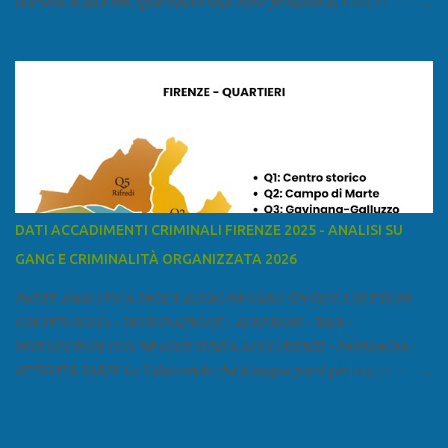
numero di abitanti (preceduta solo dalle province di Firenze e Pisa)
ed è la sesta provincia toscana per superficie. Confina a ovest con il
mar Ligure, a nord - ovest con la provincia di Massa e Carrara, a
nord con l'Emilia-Romagna (province di Reggio Emilia e Modena),
a est con le province di Pistoia e di Firenze, a sud con la provincia di
Pisa. Si può suddividere la provincia in quattro zone: Ÿ la Piana di
Lucca Ÿ la Versilia Ÿ la Media Valle del Serchio Ÿ la Garfagnana
Fonte: wikipedia Presenze mafiose e criminali (principali) Le
presenze mafiose in provincia sono assai rilevanti. Si segnala che
nella relazione del 2001 della Commissione parlamentare
DATI ACCADIMENTI CRIMINALI FIRENZE 2025 - ANALISI SU
d’inchiesta sul fenomeno della mafia, si legge: “… ‘ndrangheta … a
GANG E CRIMINALITÀ ORGANIZZATA 2026
Livorno e Lucca agiscono i clan dei Fedele...” Dalla ricerc...
PARTE ANALITICA RICICLAGGIO DENARO SPORCO I SETTORI
COLPITI SONO: • RISTORAZIONE • ALBERGHI • B&B •
RIVENDITORI CON NEGOZI SENZA ACQUIRENTI • FARMACIA •
ATTIVITÀ VARIE Le 5 domande che bisogna porsi per capire e
comprendere se siamo di fronte ad un caso di riciclaggio sono: •
Chi è? Non bisogna vergognarsi o esser timidi se si vuol capire con
chi si ha a che fare. Se una persona magari è pure reticente. • Cosa