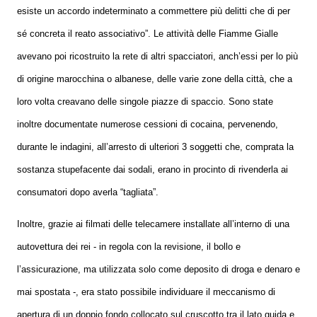
esiste un accordo indeterminato a commettere più delitti che di per
sé concreta il reato associativo”. Le attività delle Fiamme Gialle
avevano poi ricostruito la rete di altri spacciatori, anch’essi per lo più
di origine marocchina o albanese, delle varie zone della città, che a
loro volta creavano delle singole piazze di spaccio. Sono state
inoltre documentate numerose cessioni di cocaina, pervenendo,
durante le indagini, all’arresto di ulteriori 3 soggetti che, comprata la
sostanza stupefacente dai sodali, erano in procinto di rivenderla ai
consumatori dopo averla “tagliata”.
Inoltre, grazie ai filmati delle telecamere installate all’interno di una
autovettura dei rei - in regola con la revisione, il bollo e
l’assicurazione, ma utilizzata solo come deposito di droga e denaro e
mai spostata -, era stato possibile individuare il meccanismo di
apertura di un doppio fondo collocato sul cruscotto tra il lato guida e