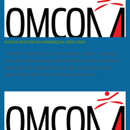
FOCUS OMCOM SU MARSIGLIA 2024-2026
FOCUS SU MARSIGLIA A cura di Salvatore Calleri e Giuseppe
Lumia Marsiglia è la più grande città della Francia meridionale,
capoluogo della regione Provenza-Alpi-Costa Azzurra e del
dipartimento delle Bocche del Rodano, oltre che il
primo porto della Francia, quarto del Mediterraneo e a livello
europeo. Ha 870 731 abitanti stimati nel 2021 e ben 1.895.600
come area metropolitana. Studiare quanto succede a Marsiglia è
molto importante per la geopolitica narcomafiosa perché
Marsiglia ha il porto in asse con la Corsica, Genova, Livorno e
Napoli e le banlieu gemellate con le periferie milanesi. Secondo il
rapporto della DCSA è uno dei principali scali del narcotraffico dal