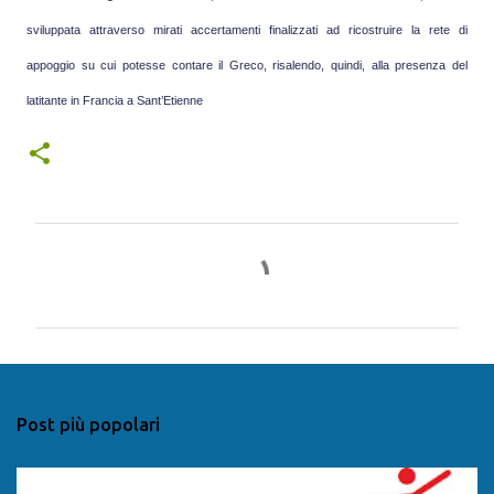
sviluppata attraverso mirati accertamenti finalizzati ad ricostruire la rete di
appoggio su cui potesse contare il Greco, risalendo, quindi, alla presenza del
latitante in Francia a Sant’Etienne
C
o
m
m
e
n
Post più popolari
t
i