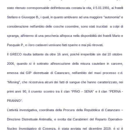
stato ritenuto corresponsabile dell’imboscata costata la vita, il 5.01.1991, ai fratelli
Stefano e Giuseppe B., i quali, in quanto ambivano ad una maggiore "autonomia" e
considerazione nell’ambito delle cosche cosentine, sono stati trucidati a colpi di
spranga, all'interno di una pescheria all’epoca nella disponibilità dei fratelli Mario e
Pasquale P., e i loro cadaveri venivano fatti sparire e mai più ritrovati.
Il GRECO risulta latitante da oltre 16 anni, poiché irreperibile sin dal 10 ottobre
2006, quando si è sottratto all’esecuzione della misura cautelare in carcere,
emessa dal GIP distrettuale di Catanzaro, nell’ambito del maxi processo c.d.
“Missing”, che ricostruiva alcuni dei fatti di sangue che hanno caratterizzato, nei
primi anni 90, il cruento scontro tra il clan “PINO - SENA” e il clan “PERNA -
PRANNO”.
L’attività investigativa, coordinata della Procura della Repubblica di Catanzaro –
Direzione Distrettuale Antimafia, e svolta dai Carabinieri del Reparto Operativo-
Nucleo Investigativo di Cosenza, è stata avviata nel dicembre 2019, è si è