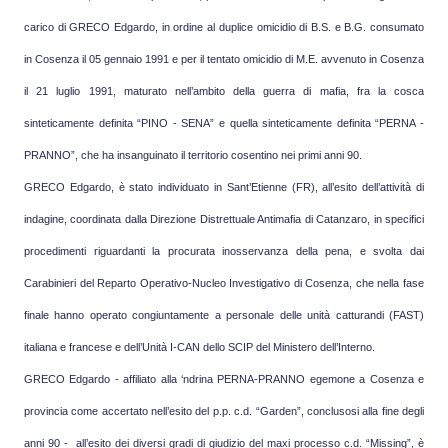
carico di GRECO Edgardo,
in ordine al duplice omicidio di B.S. e B.G. consumato
in Cosenza il 05 gennaio 1991 e per il tentato omicidio di M.E. avvenuto in Cosenza
il 21 luglio 1991, maturato nell’ambito della guerra di mafia, fra la cosca
sinteticamente definita “PINO - SENA” e quella sinteticamente definita “PERNA -
PRANNO”, che ha insanguinato il territorio cosentino nei primi anni 90.
GRECO Edgardo, è stato individuato in Sant’Etienne (FR), all’esito dell’attività di
indagine, coordinata dalla Direzione Distrettuale Antimafia di Catanzaro, in specifici
procedimenti riguardanti la procurata inosservanza della pena, e svolta dai
Carabinieri del Reparto Operativo-Nucleo Investigativo di Cosenza, che nella fase
finale hanno operato congiuntamente a personale delle unità catturandi (FAST)
italiana e francese e dell’Unità I-CAN dello SCIP del Ministero dell’Interno.
GRECO Edgardo - affiliato alla ‘ndrina PERNA-PRANNO egemone a Cosenza e
provincia come accertato nell’esito del p.p. c.d. “Garden”, conclusosi alla fine degli
anni 90 - all’esito dei diversi gradi di giudizio del maxi processo c.d. “Missing”, è