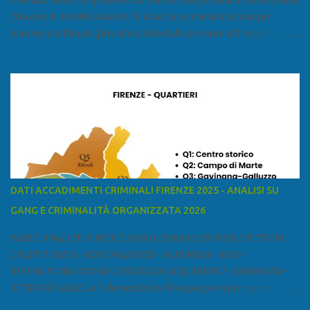
e Renato Scalia La provincia di Lucca è una provincia italiana della
Toscana di 393.000 abitanti. È la terza provincia toscana per
numero di abitanti (preceduta solo dalle province di Firenze e Pisa)
ed è la sesta provincia toscana per superficie. Confina a ovest con il
mar Ligure, a nord - ovest con la provincia di Massa e Carrara, a
nord con l'Emilia-Romagna (province di Reggio Emilia e Modena),
a est con le province di Pistoia e di Firenze, a sud con la provincia di
Pisa. Si può suddividere la provincia in quattro zone: Ÿ la Piana di
Lucca Ÿ la Versilia Ÿ la Media Valle del Serchio Ÿ la Garfagnana
Fonte: wikipedia Presenze mafiose e criminali (principali) Le
presenze mafiose in provincia sono assai rilevanti. Si segnala che
nella relazione del 2001 della Commissione parlamentare
DATI ACCADIMENTI CRIMINALI FIRENZE 2025 - ANALISI SU
d’inchiesta sul fenomeno della mafia, si legge: “… ‘ndrangheta … a
GANG E CRIMINALITÀ ORGANIZZATA 2026
Livorno e Lucca agiscono i clan dei Fedele...” Dalla ricerc...
PARTE ANALITICA RICICLAGGIO DENARO SPORCO I SETTORI
COLPITI SONO: • RISTORAZIONE • ALBERGHI • B&B •
RIVENDITORI CON NEGOZI SENZA ACQUIRENTI • FARMACIA •
ATTIVITÀ VARIE Le 5 domande che bisogna porsi per capire e
comprendere se siamo di fronte ad un caso di riciclaggio sono: •