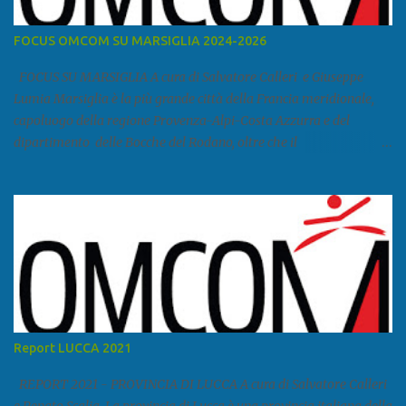
FOCUS OMCOM SU MARSIGLIA 2024-2026
FOCUS SU MARSIGLIA A cura di Salvatore Calleri e Giuseppe
Lumia Marsiglia è la più grande città della Francia meridionale,
capoluogo della regione Provenza-Alpi-Costa Azzurra e del
dipartimento delle Bocche del Rodano, oltre che il
primo porto della Francia, quarto del Mediterraneo e a livello
europeo. Ha 870 731 abitanti stimati nel 2021 e ben 1.895.600
come area metropolitana. Studiare quanto succede a Marsiglia è
molto importante per la geopolitica narcomafiosa perché
Marsiglia ha il porto in asse con la Corsica, Genova, Livorno e
Napoli e le banlieu gemellate con le periferie milanesi. Secondo il
rapporto della DCSA è uno dei principali scali del narcotraffico dal
sudamerica, in particolare Ecuador e Cile. Marsiglia è una città
multietnica, con un 40 per cento di islamici e nonostante questo e
Report LUCCA 2021
nonostante il forte tasso di criminalità che attira molti giovani,
emerge a prescindere dalla religione una forte identità ...
REPORT 2021 - PROVINCIA DI LUCCA A cura di Salvatore Calleri