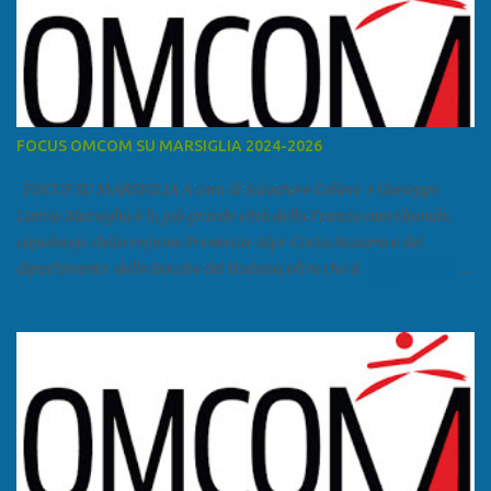
FOCUS OMCOM SU MARSIGLIA 2024-2026
FOCUS SU MARSIGLIA A cura di Salvatore Calleri e Giuseppe
Lumia Marsiglia è la più grande città della Francia meridionale,
capoluogo della regione Provenza-Alpi-Costa Azzurra e del
dipartimento delle Bocche del Rodano, oltre che il
primo porto della Francia, quarto del Mediterraneo e a livello
europeo. Ha 870 731 abitanti stimati nel 2021 e ben 1.895.600
come area metropolitana. Studiare quanto succede a Marsiglia è
molto importante per la geopolitica narcomafiosa perché
Marsiglia ha il porto in asse con la Corsica, Genova, Livorno e
Napoli e le banlieu gemellate con le periferie milanesi. Secondo il
rapporto della DCSA è uno dei principali scali del narcotraffico dal
sudamerica, in particolare Ecuador e Cile. Marsiglia è una città