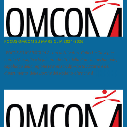
FOCUS OMCOM SU MARSIGLIA 2024-2026
FOCUS SU MARSIGLIA A cura di Salvatore Calleri e Giuseppe
Lumia Marsiglia è la più grande città della Francia meridionale,
capoluogo della regione Provenza-Alpi-Costa Azzurra e del
dipartimento delle Bocche del Rodano, oltre che il
primo porto della Francia, quarto del Mediterraneo e a livello
europeo. Ha 870 731 abitanti stimati nel 2021 e ben 1.895.600
come area metropolitana. Studiare quanto succede a Marsiglia è
molto importante per la geopolitica narcomafiosa perché
Marsiglia ha il porto in asse con la Corsica, Genova, Livorno e
Napoli e le banlieu gemellate con le periferie milanesi. Secondo il
rapporto della DCSA è uno dei principali scali del narcotraffico dal