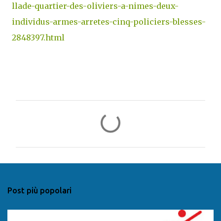
llade-quartier-des-oliviers-a-nimes-deux-
individus-armes-arretes-cinq-policiers-blesses-
2848397.html
C
o
m
m
e
n
Post più popolari
t
i