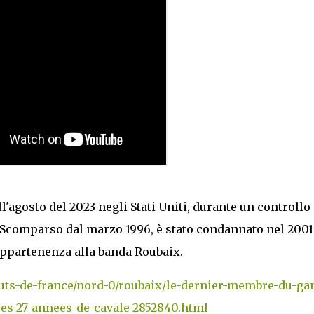
l'agosto del 2023 negli Stati Uniti, durante un controllo 
 Scomparso dal marzo 1996, è stato condannato nel 2001
appartenenza alla banda Roubaix.
hauts-de-france/nord-0/roubaix/le-dernier-membre-du-ga
res-27-annees-de-cavale-2852840.html