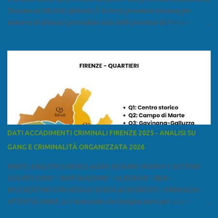
Toscana di 393.000 abitanti. È la terza provincia toscana per
numero di abitanti (preceduta solo dalle province di Firenze e Pisa)
ed è la sesta provincia toscana per superficie. Confina a ovest con il
mar Ligure, a nord - ovest con la provincia di Massa e Carrara, a
nord con l'Emilia-Romagna (province di Reggio Emilia e Modena),
a est con le province di Pistoia e di Firenze, a sud con la provincia di
Pisa. Si può suddividere la provincia in quattro zone: Ÿ la Piana di
Lucca Ÿ la Versilia Ÿ la Media Valle del Serchio Ÿ la Garfagnana
Fonte: wikipedia Presenze mafiose e criminali (principali) Le
presenze mafiose in provincia sono assai rilevanti. Si segnala che
nella relazione del 2001 della Commissione parlamentare
DATI ACCADIMENTI CRIMINALI FIRENZE 2025 - ANALISI SU
d’inchiesta sul fenomeno della mafia, si legge: “… ‘ndrangheta … a
GANG E CRIMINALITÀ ORGANIZZATA 2026
Livorno e Lucca agiscono i clan dei Fedele...” Dalla ricerc...
PARTE ANALITICA RICICLAGGIO DENARO SPORCO I SETTORI
COLPITI SONO: • RISTORAZIONE • ALBERGHI • B&B •
RIVENDITORI CON NEGOZI SENZA ACQUIRENTI • FARMACIA •
ATTIVITÀ VARIE Le 5 domande che bisogna porsi per capire e
comprendere se siamo di fronte ad un caso di riciclaggio sono: •