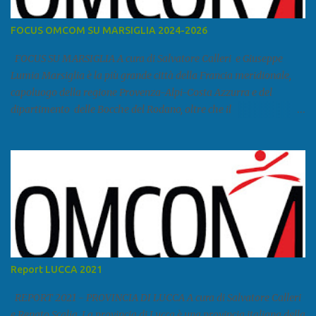
FOCUS OMCOM SU MARSIGLIA 2024-2026
FOCUS SU MARSIGLIA A cura di Salvatore Calleri e Giuseppe
Lumia Marsiglia è la più grande città della Francia meridionale,
capoluogo della regione Provenza-Alpi-Costa Azzurra e del
dipartimento delle Bocche del Rodano, oltre che il
primo porto della Francia, quarto del Mediterraneo e a livello
europeo. Ha 870 731 abitanti stimati nel 2021 e ben 1.895.600
come area metropolitana. Studiare quanto succede a Marsiglia è
molto importante per la geopolitica narcomafiosa perché
Marsiglia ha il porto in asse con la Corsica, Genova, Livorno e
Napoli e le banlieu gemellate con le periferie milanesi. Secondo il
rapporto della DCSA è uno dei principali scali del narcotraffico dal
sudamerica, in particolare Ecuador e Cile. Marsiglia è una città
multietnica, con un 40 per cento di islamici e nonostante questo e
Report LUCCA 2021
nonostante il forte tasso di criminalità che attira molti giovani,
emerge a prescindere dalla religione una forte identità ...
REPORT 2021 - PROVINCIA DI LUCCA A cura di Salvatore Calleri
e Renato Scalia La provincia di Lucca è una provincia italiana della