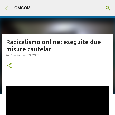
Passa ai contenuti principali
OMCOM
Radicalismo online: eseguite due
misure cautelari
in data
marzo 20, 2024