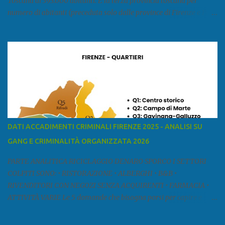
Toscana di 393.000 abitanti. È la terza provincia toscana per
numero di abitanti (preceduta solo dalle province di Firenze e Pisa)
ed è la sesta provincia toscana per superficie. Confina a ovest con il
mar Ligure, a nord - ovest con la provincia di Massa e Carrara, a
nord con l'Emilia-Romagna (province di Reggio Emilia e Modena),
a est con le province di Pistoia e di Firenze, a sud con la provincia di
Pisa. Si può suddividere la provincia in quattro zone: Ÿ la Piana di
Lucca Ÿ la Versilia Ÿ la Media Valle del Serchio Ÿ la Garfagnana
Fonte: wikipedia Presenze mafiose e criminali (principali) Le
presenze mafiose in provincia sono assai rilevanti. Si segnala che
nella relazione del 2001 della Commissione parlamentare
DATI ACCADIMENTI CRIMINALI FIRENZE 2025 - ANALISI SU
d’inchiesta sul fenomeno della mafia, si legge: “… ‘ndrangheta … a
GANG E CRIMINALITÀ ORGANIZZATA 2026
Livorno e Lucca agiscono i clan dei Fedele...” Dalla ricerc...
PARTE ANALITICA RICICLAGGIO DENARO SPORCO I SETTORI
COLPITI SONO: • RISTORAZIONE • ALBERGHI • B&B •
RIVENDITORI CON NEGOZI SENZA ACQUIRENTI • FARMACIA •
ATTIVITÀ VARIE Le 5 domande che bisogna porsi per capire e
comprendere se siamo di fronte ad un caso di riciclaggio sono: •
Chi è? Non bisogna vergognarsi o esser timidi se si vuol capire con