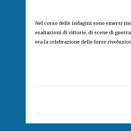
Nel corso delle indagini sono emersi inol
esaltazioni di vittorie, di scene dì guerr
era la celebrazione delle forze rivoluzio
C
o
m
m
e