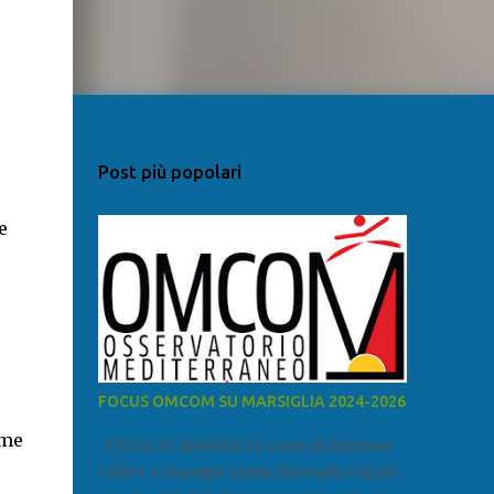
Post più popolari
e
FOCUS OMCOM SU MARSIGLIA 2024-2026
ime
FOCUS SU MARSIGLIA A cura di Salvatore
Calleri e Giuseppe Lumia Marsiglia è la più