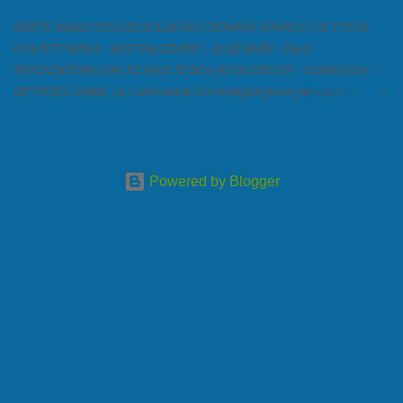
PARTE ANALITICA RICICLAGGIO DENARO SPORCO I SETTORI
COLPITI SONO: • RISTORAZIONE • ALBERGHI • B&B •
RIVENDITORI CON NEGOZI SENZA ACQUIRENTI • FARMACIA •
ATTIVITÀ VARIE Le 5 domande che bisogna porsi per capire e
comprendere se siamo di fronte ad un caso di riciclaggio sono: •
Chi è? Non bisogna vergognarsi o esser timidi se si vuol capire con
chi si ha a che fare. Se una persona magari è pure reticente. • Cosa
fa? Il mestiere scelto di chi dal nulla compare in un territorio può
Powered by Blogger
essere significativo, soprattutto davanti a tipologie di attività
dietro cui spesso si nascondono gli interessi della criminalità
mafiosa e non (alberghi, compro oro, ristorazione e così via). • Da
dove prende i soldi? In molte città chi prende determinati locali in
affitto e impiega mesi prima di aprire, oppure chi paga affitti
spropositati in zone prestigiose e non ha clienti, è in odore di
riciclaggio. • Da dove viene? Il luogo di provenienza è pure
importante. Se un individuo viene da ...