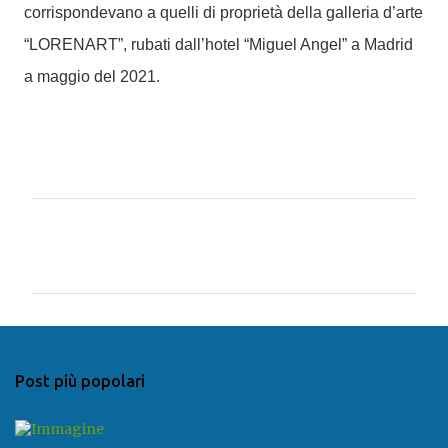
corrispondevano a quelli di proprietà della galleria d’arte
“LORENART”, rubati dall’hotel “Miguel Angel” a Madrid
a maggio del 2021.
C
o
m
m
e
n
Post più popolari
t
i