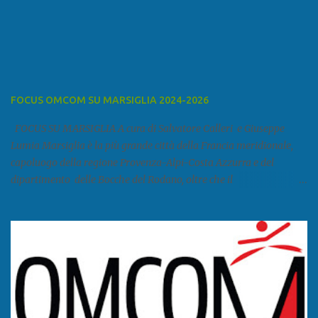
FOCUS OMCOM SU MARSIGLIA 2024-2026
FOCUS SU MARSIGLIA A cura di Salvatore Calleri e Giuseppe
Lumia Marsiglia è la più grande città della Francia meridionale,
capoluogo della regione Provenza-Alpi-Costa Azzurra e del
dipartimento delle Bocche del Rodano, oltre che il
primo porto della Francia, quarto del Mediterraneo e a livello
europeo. Ha 870 731 abitanti stimati nel 2021 e ben 1.895.600
come area metropolitana. Studiare quanto succede a Marsiglia è
molto importante per la geopolitica narcomafiosa perché
Marsiglia ha il porto in asse con la Corsica, Genova, Livorno e
Napoli e le banlieu gemellate con le periferie milanesi. Secondo il
rapporto della DCSA è uno dei principali scali del narcotraffico dal
sudamerica, in particolare Ecuador e Cile. Marsiglia è una città