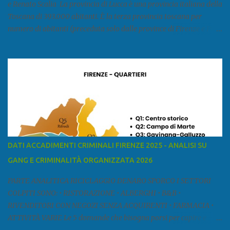
e Renato Scalia La provincia di Lucca è una provincia italiana della
Toscana di 393.000 abitanti. È la terza provincia toscana per
numero di abitanti (preceduta solo dalle province di Firenze e Pisa)
ed è la sesta provincia toscana per superficie. Confina a ovest con il
mar Ligure, a nord - ovest con la provincia di Massa e Carrara, a
nord con l'Emilia-Romagna (province di Reggio Emilia e Modena),
a est con le province di Pistoia e di Firenze, a sud con la provincia di
Pisa. Si può suddividere la provincia in quattro zone: Ÿ la Piana di
Lucca Ÿ la Versilia Ÿ la Media Valle del Serchio Ÿ la Garfagnana
Fonte: wikipedia Presenze mafiose e criminali (principali) Le
presenze mafiose in provincia sono assai rilevanti. Si segnala che
nella relazione del 2001 della Commissione parlamentare
DATI ACCADIMENTI CRIMINALI FIRENZE 2025 - ANALISI SU
d’inchiesta sul fenomeno della mafia, si legge: “… ‘ndrangheta … a
GANG E CRIMINALITÀ ORGANIZZATA 2026
Livorno e Lucca agiscono i clan dei Fedele...” Dalla ricerc...
PARTE ANALITICA RICICLAGGIO DENARO SPORCO I SETTORI
COLPITI SONO: • RISTORAZIONE • ALBERGHI • B&B •
RIVENDITORI CON NEGOZI SENZA ACQUIRENTI • FARMACIA •
ATTIVITÀ VARIE Le 5 domande che bisogna porsi per capire e
comprendere se siamo di fronte ad un caso di riciclaggio sono: •