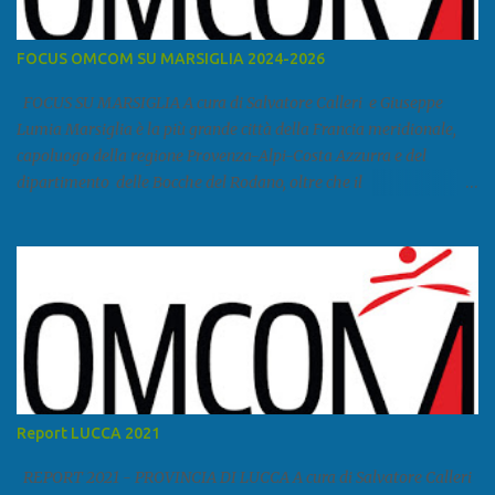
FOCUS OMCOM SU MARSIGLIA 2024-2026
FOCUS SU MARSIGLIA A cura di Salvatore Calleri e Giuseppe
Lumia Marsiglia è la più grande città della Francia meridionale,
capoluogo della regione Provenza-Alpi-Costa Azzurra e del
dipartimento delle Bocche del Rodano, oltre che il
primo porto della Francia, quarto del Mediterraneo e a livello
europeo. Ha 870 731 abitanti stimati nel 2021 e ben 1.895.600
come area metropolitana. Studiare quanto succede a Marsiglia è
molto importante per la geopolitica narcomafiosa perché
Marsiglia ha il porto in asse con la Corsica, Genova, Livorno e
Napoli e le banlieu gemellate con le periferie milanesi. Secondo il
rapporto della DCSA è uno dei principali scali del narcotraffico dal
sudamerica, in particolare Ecuador e Cile. Marsiglia è una città
multietnica, con un 40 per cento di islamici e nonostante questo e
Report LUCCA 2021
nonostante il forte tasso di criminalità che attira molti giovani,
emerge a prescindere dalla religione una forte identità ...
REPORT 2021 - PROVINCIA DI LUCCA A cura di Salvatore Calleri