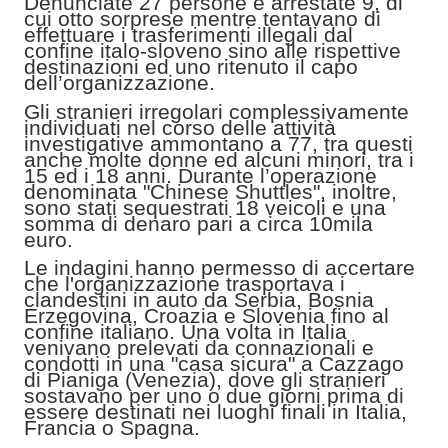
Denunciate 27 persone e arrestate 9, di
cui otto sorprese mentre tentavano di
effettuare i trasferimenti illegali dal
confine italo-sloveno sino alle rispettive
destinazioni ed uno ritenuto il capo
dell’organizzazione.
Gli stranieri irregolari complessivamente
individuati nel corso delle attività
investigative ammontano a 77, tra questi
anche molte donne ed alcuni minori, tra i
15 ed i 18 anni. Durante l’operazione
denominata "Chinese Shuttles", inoltre,
sono stati sequestrati 18 veicoli e una
somma di denaro pari a circa 10mila
euro.
Le indagini hanno permesso di accertare
che l'organizzazione trasportava i
clandestini in auto da Serbia, Bosnia
Erzegovina, Croazia e Slovenia fino al
confine italiano. Una volta in Italia
venivano prelevati da connazionali e
condotti in una "casa sicura" a Cazzago
di Pianiga (Venezia), dove gli stranieri
sostavano per uno o due giorni prima di
essere destinati nei luoghi finali in Italia,
Francia o Spagna.