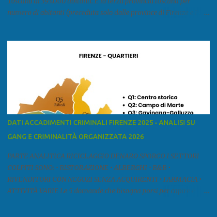
Toscana di 393.000 abitanti. È la terza provincia toscana per
numero di abitanti (preceduta solo dalle province di Firenze e Pisa)
ed è la sesta provincia toscana per superficie. Confina a ovest con il
mar Ligure, a nord - ovest con la provincia di Massa e Carrara, a
nord con l'Emilia-Romagna (province di Reggio Emilia e Modena),
a est con le province di Pistoia e di Firenze, a sud con la provincia di
Pisa. Si può suddividere la provincia in quattro zone: Ÿ la Piana di
Lucca Ÿ la Versilia Ÿ la Media Valle del Serchio Ÿ la Garfagnana
Fonte: wikipedia Presenze mafiose e criminali (principali) Le
presenze mafiose in provincia sono assai rilevanti. Si segnala che
nella relazione del 2001 della Commissione parlamentare
DATI ACCADIMENTI CRIMINALI FIRENZE 2025 - ANALISI SU
d’inchiesta sul fenomeno della mafia, si legge: “… ‘ndrangheta … a
GANG E CRIMINALITÀ ORGANIZZATA 2026
Livorno e Lucca agiscono i clan dei Fedele...” Dalla ricerc...
PARTE ANALITICA RICICLAGGIO DENARO SPORCO I SETTORI
COLPITI SONO: • RISTORAZIONE • ALBERGHI • B&B •
RIVENDITORI CON NEGOZI SENZA ACQUIRENTI • FARMACIA •
ATTIVITÀ VARIE Le 5 domande che bisogna porsi per capire e
comprendere se siamo di fronte ad un caso di riciclaggio sono: •
Chi è? Non bisogna vergognarsi o esser timidi se si vuol capire con