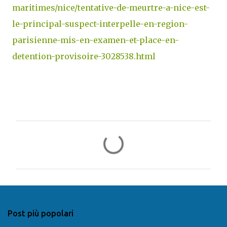
maritimes/nice/tentative-de-meurtre-a-nice-est-
le-principal-suspect-interpelle-en-region-
parisienne-mis-en-examen-et-place-en-
detention-provisoire-3028538.html
C
o
m
m
e
n
Post più popolari
t