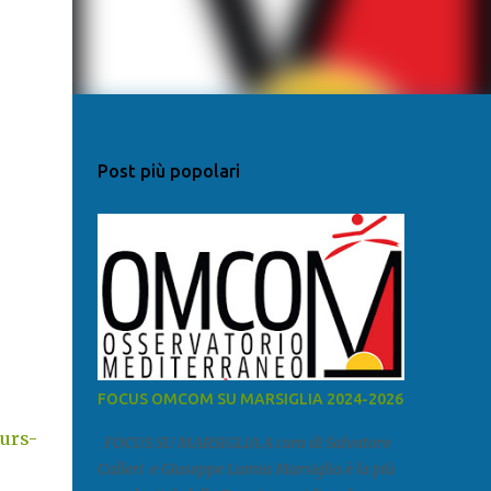
Post più popolari
FOCUS OMCOM SU MARSIGLIA 2024-2026
urs-
FOCUS SU MARSIGLIA A cura di Salvatore
Calleri e Giuseppe Lumia Marsiglia è la più