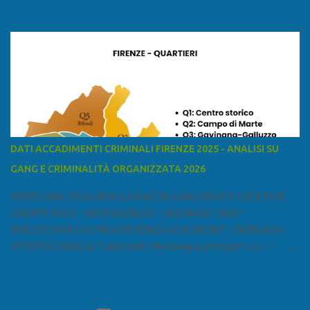
ed è la sesta provincia toscana per superficie. Confina a ovest con il
mar Ligure, a nord - ovest con la provincia di Massa e Carrara, a
nord con l'Emilia-Romagna (province di Reggio Emilia e Modena),
a est con le province di Pistoia e di Firenze, a sud con la provincia di
Pisa. Si può suddividere la provincia in quattro zone: Ÿ la Piana di
Lucca Ÿ la Versilia Ÿ la Media Valle del Serchio Ÿ la Garfagnana
Fonte: wikipedia Presenze mafiose e criminali (principali) Le
presenze mafiose in provincia sono assai rilevanti. Si segnala che
nella relazione del 2001 della Commissione parlamentare
DATI ACCADIMENTI CRIMINALI FIRENZE 2025 - ANALISI SU
d’inchiesta sul fenomeno della mafia, si legge: “… ‘ndrangheta … a
GANG E CRIMINALITÀ ORGANIZZATA 2026
Livorno e Lucca agiscono i clan dei Fedele...” Dalla ricerc...
PARTE ANALITICA RICICLAGGIO DENARO SPORCO I SETTORI
COLPITI SONO: • RISTORAZIONE • ALBERGHI • B&B •
RIVENDITORI CON NEGOZI SENZA ACQUIRENTI • FARMACIA •
ATTIVITÀ VARIE Le 5 domande che bisogna porsi per capire e
comprendere se siamo di fronte ad un caso di riciclaggio sono: •
Chi è? Non bisogna vergognarsi o esser timidi se si vuol capire con
chi si ha a che fare. Se una persona magari è pure reticente. • Cosa