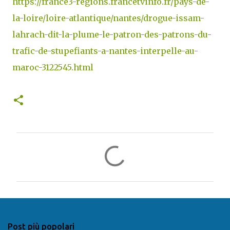
https://france3-regions.francetvinfo.fr/pays-de-
la-loire/loire-atlantique/nantes/drogue-issam-
lahrach-dit-la-plume-le-patron-des-patrons-du-
trafic-de-stupefiants-a-nantes-interpelle-au-
maroc-3122545.html
C
o
m
m
e
n
Post più popolari